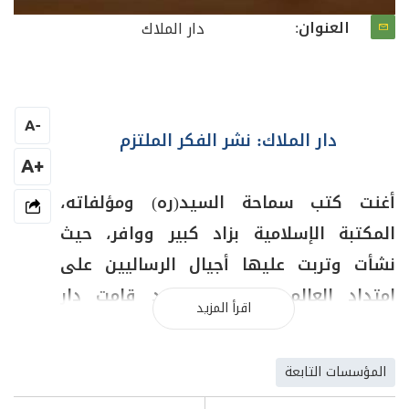
العنوان:
دار الملاك
A
-
دار الملاك: نشر الفكر الملتزم
+A
أغنت كتب سماحة السيد(ره) ومؤلفاته،
المكتبة الإسلامية بزاد كبير ووافر، حيث
نشأت وتربت عليها أجيال الرساليين على
امتداد العالم الإسلامي، وقد قامت دار
اقرأ المزيد
الملاك بطباعة معظم هذه المؤلفات باللغة
العربية، وببعض اللغات الأخرى، كالإنكليزية
المؤسسات التابعة
والفرنسية، وتوزيعها في العالم العربي