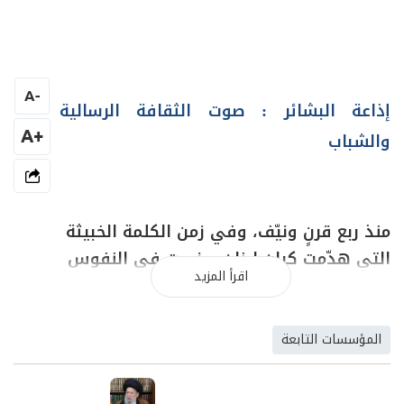
A
-
إذاعة البشائر : صوت الثقافة الرسالية
+A
والشباب
منذ ربع قرنٍ ونيّف، وفي زمن الكلمة الخبيثة
التي هدّمت كيان لبنان، وزرعت في النفوس
اقرأ المزيد
الفِرقَة والحقد والبغضاء، على كافة الصُعد
الوطنية والدينية والاجتماعية، حيث بات لبنان
لبنانات، وبيروت عواصماً لمذاهب وطوائف
المؤسسات التابعة
في ما كان يسمّى آنذاك بالشرقية والغربية،
فانتشرت الفوضى وعمَّ الخراب، وعَلَت