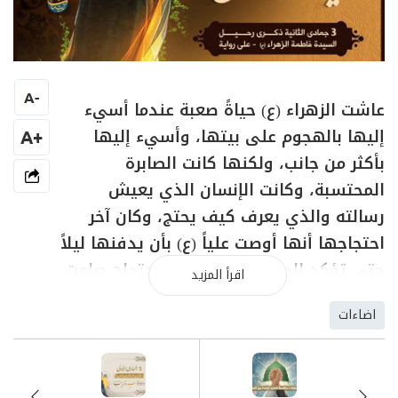
A
-
عاشت الزهراء (ع) حياةً صعبة عندما أسيء
إليها بالهجوم على بيتها، وأسيء إليها
+A
بأكثر من جانب، ولكنها كانت الصابرة
المحتسبة، وكانت الإنسان الذي يعيش
رسالته والذي يعرف كيف يحتج، وكان آخر
احتجاجها أنها أوصت علياً (ع) بأن يدفنها ليلاً
حتى تؤكد الحق في ذلك، في احتجاج صامت
اقرأ المزيد
بالموت كما هو الاحتجاج الناطق بالحياة.
اضاءات
وهكذا استطاعت الزهراء (ع) مع عليّ (ع) أن
تنشئ لنا حسناً وحسيناً، هذان العظيمان