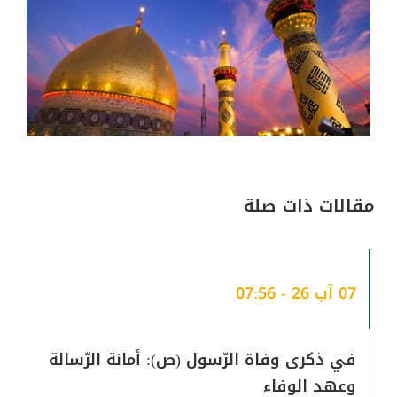
يضيع في المأساة، فوقفت أمام ابن زياد
وقرّعته، وأمام أهل الكوفة وأنّبتهم، وأمام
يزيد وهاجمته وقالت: "فكد كيدك، واسع
سعيك، وناصب جهدك، فإنك لن تميت ذكرنا".
المرجع السيد فضل الله(رض)
مقالات ذات صلة
07 آب 26 - 07:56
في ذكرى وفاة الرّسول (ص): أمانة الرّسالة
وعهد الوفاء