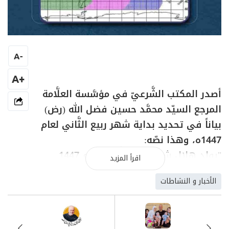
A
-
+A
أصدر المكتب الشَّرعيّ في مؤسَّسة العلَّامة
المرجع السيّد محمَّد حسين فضل الله (رض)
بياناً في تحديد بداية شهر ربيع الثَّاني لعام
1447ه، وهذا نصّه:
"يولد هلال شهر ربيع الثَّاني لعام 1447
اقرأ المزيد
(الاقتران المركزي) يوم الأحد في الحادي
الأخبار و النشاطات
والعشرين من شهر أيلول سنة 2025 السَّاعة
19:54 مساءً بحسب التَّوقيت العالميّ، أي في
السَّاعة 22:54 مساءً بحسب التَّوقيت الصيفيّ