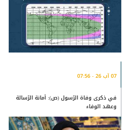
الأوّل من شهر ربيع الثاني 1447 ه، وذلك
إتماماً لعدَّة الشهر السابق، وطبقاً للمبنى
الفقهي لسماحة العلَّامة المرجع السيّد
محمَّد حسين فضل الله (رض)، والَّذي يرى أنَّ
الشَّهر يبدأ إذا أمكن رؤية الهلال في أيّ
منطقة من العالم، شرط أن نشترك معها بجزء
من اللَّيل، ولا فرق في ذلك بين الرؤية بالعين
المجرَّدة أو المسلَّحة.
07 آب 26 - 07:56
نسأل الله تعالى مستقبلاً أفضل، والبشرى
بالفرج والنَّصر، بلطفه وتوفيقه، وهو أرحم
الراحمين".
في ذكرى وفاة الرّسول (ص): أمانة الرّسالة
وعهد الوفاء