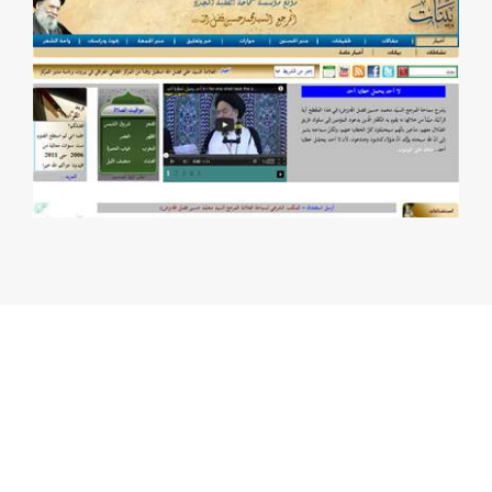
إليه أحد أصحابه يتذمّر ويقول: كفاني الله
شرّك من يومٍ ما أشأمك! فقال له الإمام
الهادي (ع): "ترمي بذنبك مَن لا ذنب له؟!"،
فقلت: مولاي، أستغفر الله! فقال: "ما ذنبُ
الأيّام حتّى صرتم تتشاءمون بها؟!".ثمّ قال
(ع): "أما علمت أنَّ الله هو المثيب والمعاقب
والمجازي بالأعمال، عاجلًا وآجلًا؟!"،وفي
الحديث عن رسول الله (ص): "لا تعادوا الأيّام
فتعاديكم
".
النحوسة في القرآن
نعم، هناك من استدلَّ على وجود النّحوسة
في الأيَّام في حديث في القرآن عن أيّامٍ
نحساتٍ، كما في حديث الله عن العذاب الَّذي