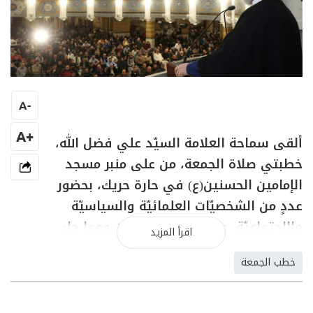
A
-
+A
ألقى سماحة العلامة السيّد علي فضل الله،
خطبتي صلاة الجمعة، من على منبر مسجد
الإمامين الحسنين(ع) في حارة حريك، بحضور
عددٍ من الشخصيّات العلمائيّة والسياسيّة
والاجتماعيّة، وحشدٍ من المؤمنين ومما جاء
اقرأ المزيد
في خطبتيه:
خطب الجمعة
الخطبة الاولى